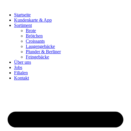
Zum
Inhalt
Startseite
springen
Kundenkarte & App
Sortiment
Brote
Brötchen
Croissants
Laugengebäcke
Plunder & Berliner
Feingebäcke
Über uns
Jobs
Filialen
Kontakt